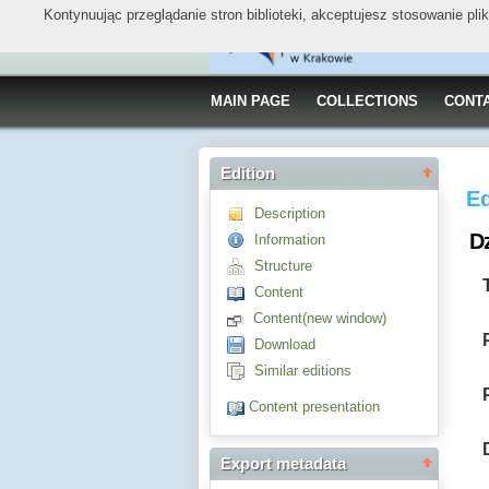
Kontynuując przeglądanie stron biblioteki, akceptujesz stosowanie pl
MAIN PAGE
COLLECTIONS
CONT
Edition
Ed
Description
Dz
Information
Structure
Content
Content(new window)
Download
Similar editions
Content presentation
Export metadata