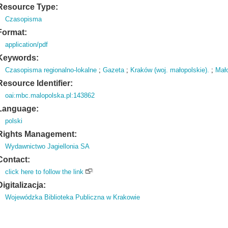
Resource Type:
Czasopisma
Format:
application/pdf
Keywords:
Czasopisma regionalno-lokalne
;
Gazeta
;
Kraków (woj. małopolskie).
;
Mał
Resource Identifier:
oai:mbc.malopolska.pl:143862
Language:
polski
Rights Management:
Wydawnictwo Jagiellonia SA
Contact:
click here to follow the link
Digitalizacja:
Wojewódzka Biblioteka Publiczna w Krakowie