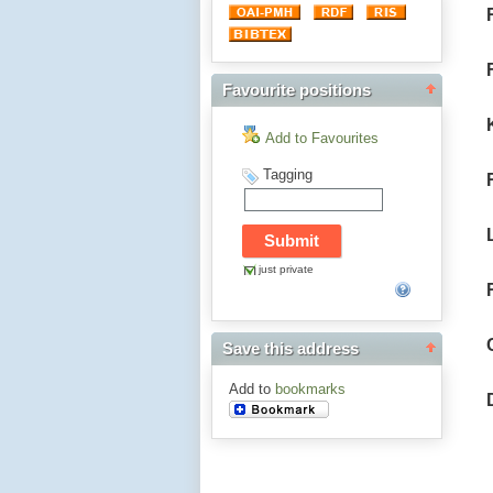
Favourite positions
Add to Favourites
Tagging
just private
Save this address
Add to
bookmarks