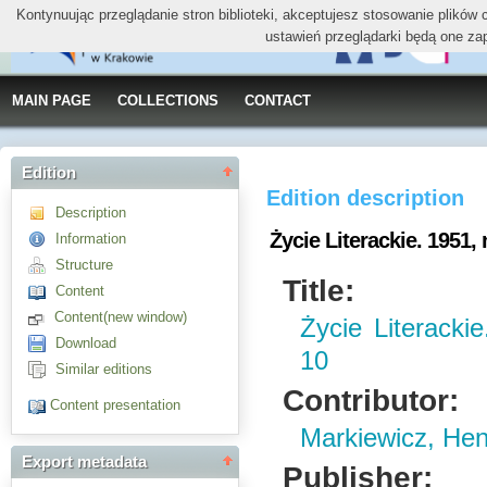
Kontynuując przeglądanie stron biblioteki, akceptujesz stosowanie plików
ustawień przeglądarki będą one za
MAIN PAGE
COLLECTIONS
CONTACT
Edition
Edition description
Description
Życie Literackie. 1951, 
Information
Structure
Title:
Content
Content(new window)
Życie Literacki
Download
10
Similar editions
Contributor:
Content presentation
Markiewicz, Hen
Export metadata
Publisher: