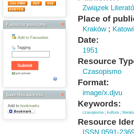
Związek Literat
Place of publi
Favourite positions
Kraków
;
Katow
Date:
Add to Favourites
Tagging
1951
Resource Typ
Czasopismo
just private
Format:
image/x.djvu
Save this address
Keywords:
Add to
bookmarks
czasopisma
;
kultura
;
literat
Resource Ident
ISSN 0591-236