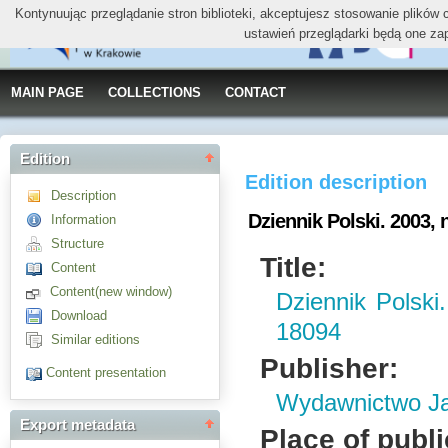
Kontynuując przeglądanie stron biblioteki, akceptujesz stosowanie plików
ustawień przeglądarki będą one za
MAIN PAGE
COLLECTIONS
CONTACT
Edition
Edition description
Description
Dziennik Polski. 2003, n
Information
Structure
Title:
Content
Content(new window)
Dziennik Polski.
Download
18094
Similar editions
Publisher:
Content presentation
Wydawnictwo Jag
Export metadata
Place of publi