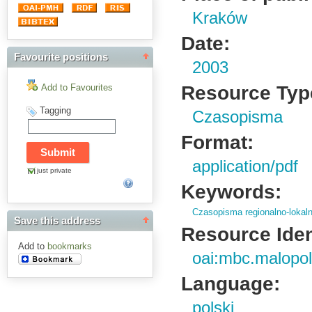
Kraków
Date:
Favourite positions
2003
Resource Typ
Add to Favourites
Tagging
Czasopisma
Format:
application/pdf
just private
Keywords:
Czasopisma regionalno-lokal
Save this address
Resource Ident
Add to
bookmarks
oai:mbc.malopol
Language:
polski