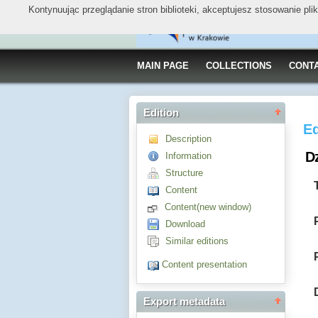
Kontynuując przeglądanie stron biblioteki, akceptujesz stosowanie pl
MAIN PAGE
COLLECTIONS
CONT
Edition
Ed
Description
Dz
Information
Structure
Content
Content(new window)
Download
Similar editions
Content presentation
Export metadata