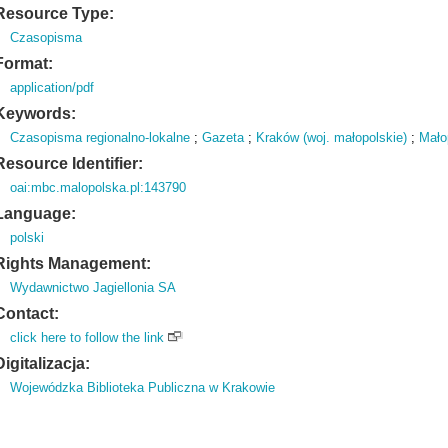
Resource Type:
Czasopisma
Format:
application/pdf
Keywords:
Czasopisma regionalno-lokalne
;
Gazeta
;
Kraków (woj. małopolskie)
;
Mało
Resource Identifier:
oai:mbc.malopolska.pl:143790
Language:
polski
Rights Management:
Wydawnictwo Jagiellonia SA
Contact:
click here to follow the link
Digitalizacja:
Wojewódzka Biblioteka Publiczna w Krakowie