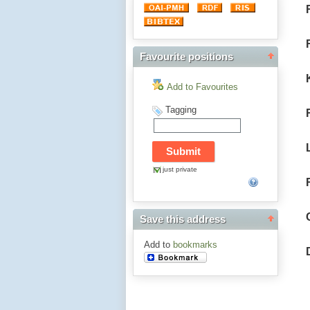
Favourite positions
Add to Favourites
Tagging
just private
Save this address
Add to
bookmarks