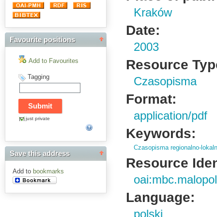
Kraków
Date:
Favourite positions
2003
Resource Typ
Add to Favourites
Tagging
Czasopisma
Format:
application/pdf
just private
Keywords:
Czasopisma regionalno-lokal
Save this address
Resource Ident
Add to
bookmarks
oai:mbc.malopol
Language:
polski