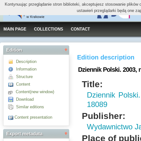
Kontynuując przeglądanie stron biblioteki, akceptujesz stosowanie plików
ustawień przeglądarki będą one za
MAIN PAGE
COLLECTIONS
CONTACT
Edition
Edition description
Description
Dziennik Polski. 2003, n
Information
Structure
Title:
Content
Content(new window)
Dziennik Polski.
Download
18089
Similar editions
Publisher:
Content presentation
Wydawnictwo Jag
Export metadata
Place of publi