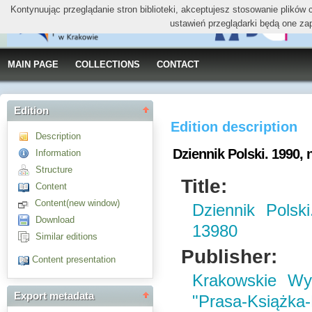
Kontynuując przeglądanie stron biblioteki, akceptujesz stosowanie plików
ustawień przeglądarki będą one za
MAIN PAGE
COLLECTIONS
CONTACT
Edition
Edition description
Description
Dziennik Polski. 1990, n
Information
Structure
Title:
Content
Content(new window)
Dziennik Polsk
Download
13980
Similar editions
Publisher:
Content presentation
Krakowskie W
Export metadata
"Prasa-Książka