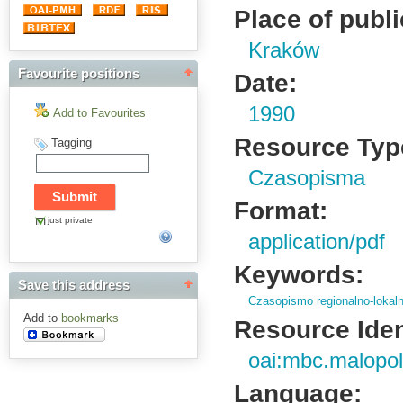
Place of publi
Kraków
Favourite positions
Date:
1990
Add to Favourites
Resource Typ
Tagging
Czasopisma
Format:
just private
application/pdf
Keywords:
Save this address
Czasopismo regionalno-lokal
Add to
bookmarks
Resource Ident
oai:mbc.malopol
Language: