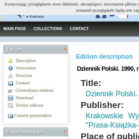
Kontynuując przeglądanie stron biblioteki, akceptujesz stosowanie plików
ustawień przeglądarki będą one za
MAIN PAGE
COLLECTIONS
CONTACT
Edition
Edition description
Description
Dziennik Polski. 1990, n
Information
Structure
Title:
Content
Content(new window)
Dziennik Polski.
Download
Publisher:
Similar editions
Krakowskie W
Content presentation
"Prasa-Książka
Export metadata
Place of publi