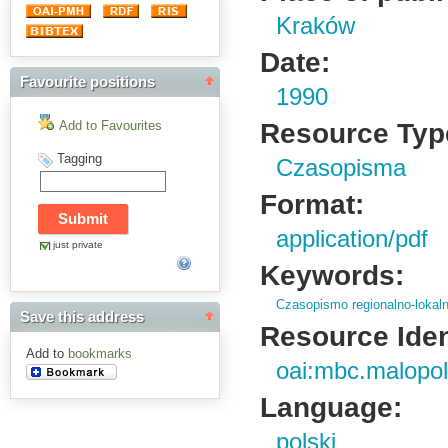
Kraków
Date:
Favourite positions
1990
Resource Typ
Add to Favourites
Tagging
Czasopisma
Format:
application/pdf
just private
Keywords:
Czasopismo regionalno-lokal
Save this address
Resource Ident
Add to
bookmarks
oai:mbc.malopol
Language:
polski