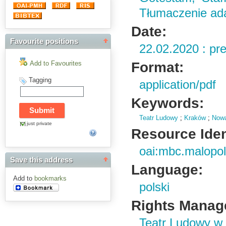
Tłumaczenie ada
Date:
Favourite positions
22.02.2020 : pr
Format:
Add to Favourites
Tagging
application/pdf
Keywords:
Teatr Ludowy
;
Kraków
;
Now
just private
Resource Ident
oai:mbc.malopol
Save this address
Language:
Add to
bookmarks
polski
Rights Manag
Teatr Ludowy w