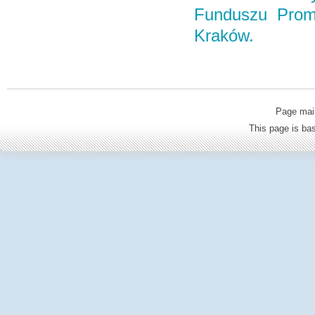
Funduszu Promo
Kraków.
Page mai
This page is b