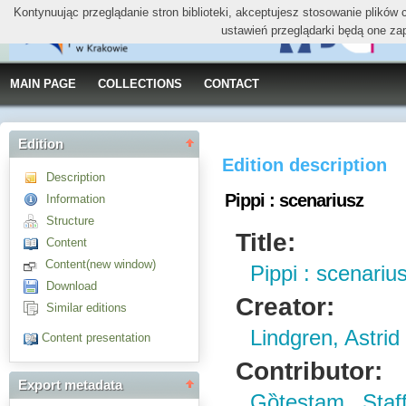
Kontynuując przeglądanie stron biblioteki, akceptujesz stosowanie plików
ustawień przeglądarki będą one za
MAIN PAGE
COLLECTIONS
CONTACT
Edition
Edition description
Description
Pippi : scenariusz
Information
Structure
Title:
Content
Content(new window)
Pippi : scenariu
Download
Creator:
Similar editions
Lindgren, Astri
Content presentation
Contributor:
Export metadata
Gȍtestam, Staf