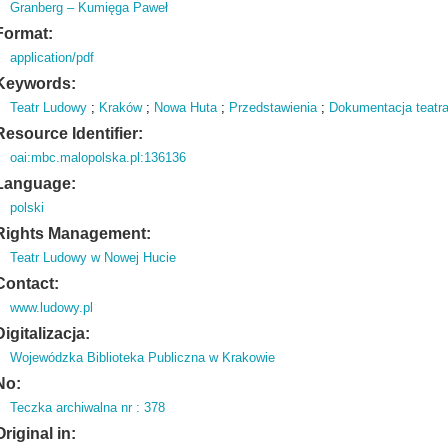
Granberg – Kumięga Paweł
Format:
application/pdf
Keywords:
Teatr Ludowy
;
Kraków
;
Nowa Huta
;
Przedstawienia
;
Dokumentacja teatra
Resource Identifier:
oai:mbc.malopolska.pl:136136
Language:
polski
Rights Management:
Teatr Ludowy w Nowej Hucie
Contact:
www.ludowy.pl
Digitalizacja:
Wojewódzka Biblioteka Publiczna w Krakowie
No:
Teczka archiwalna nr : 378
Original in: