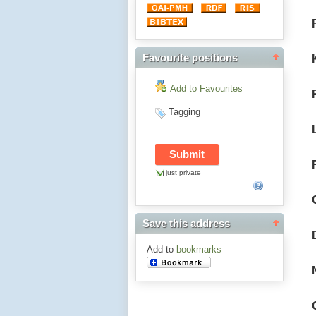
Favourite positions
Add to Favourites
Tagging
just private
Save this address
Add to
bookmarks