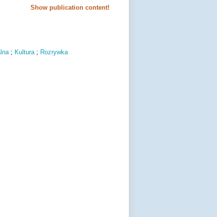
Show publication content!
lna
;
Kultura
;
Rozrywka