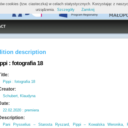
ików cookies (tzw. ciasteczka) w celach statystycznych. Korzystając z nasz
urządzenia.
Szczegóły
Zamknij
ACT
ition description
ppi : fotografia 18
Title:
Pippi : fotografia 18
Creator:
Schubert, Klaudyna
Date:
22.02.2020 : premiera
Description:
Pani Prysselius – Starosta Ryszard,
Pippi – Kowalska Weronika,
P