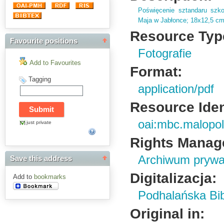
Poświęcenie sztandaru szk
Maja w Jabłonce; 18x12,
5 cm
Resource Typ
Favourite positions
Fotografie
Add to Favourites
Format:
Tagging
application/pdf
Resource Ident
oai:mbc.malopol
just private
Rights Manag
Archiwum prywa
Save this address
Digitalizacja:
Add to
bookmarks
Podhalańska Bib
Original in: