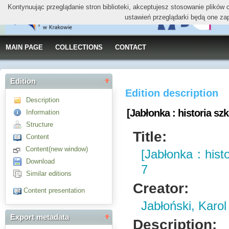
Kontynuując przeglądanie stron biblioteki, akceptujesz stosowanie plików
ustawień przeglądarki będą one za
MAIN PAGE
COLLECTIONS
CONTACT
Edition
Edition description
Description
[Jabłonka : historia szk
Information
Structure
Title:
Content
Content(new window)
[Jabłonka : histo
Download
7
Similar editions
Creator:
Content presentation
Jabłoński, Karol
Export metadata
Description: