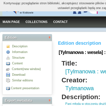
Kontynuując przeglądanie stron biblioteki, akceptujesz stosowanie plików
ustawień przeglądarki będą one za
MAIN PAGE
COLLECTIONS
CONTACT
Edition
Edition description
Description
[Tylmanowa : wesela] : 
Information
Structure
Title:
Content
Content(new window)
[Tylmanowa : wes
Download
Creator:
Similar editions
Tylmanowa
Content presentation
Description:
Export metadata
Pani młoda w otoczeniu drużb