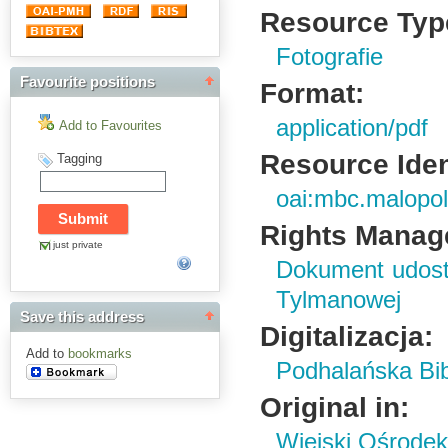
Resource Typ
Fotografie
Favourite positions
Format:
application/pdf
Add to Favourites
Resource Ident
Tagging
oai:mbc.malopol
Rights Manag
just private
Dokument udost
Tylmanowej
Save this address
Digitalizacja:
Add to
bookmarks
Podhalańska Bib
Original in:
Wiejski Ośrodek