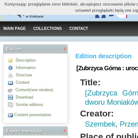
Kontynuując przeglądanie stron biblioteki, akceptujesz stosowanie plików
ustawień przeglądarki będą one za
MAIN PAGE
COLLECTIONS
CONTACT
Edition
Edition description
Description
[Zubrzyca Górna : uroc
Information
Structure
Title:
Content
Content(new window)
[Zubrzyca Górn
Download
dworu Moniaków]
Similar editions
Creator:
Content presentation
Szembek, Prze
Export metadata
Place of publi