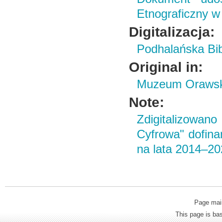
Etnograficzny w
Digitalizacja:
Podhalańska Bib
Original in:
Muzeum Orawski
Note:
Zdigitalizowan
Cyfrowa" dofin
na lata 2014–2
Page mai
This page is b