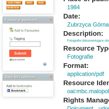
1984
Date:
Favourite positions
Zubrzyca Górna
Add to Favourites
Description:
Tagging
Fotografie dokumentujące ob
Resource Typ
Fotografie
just private
Format:
application/pdf
Save this address
Resource Ident
Add to
bookmarks
oai:mbc.malopol
Rights Manag
Dokument udo