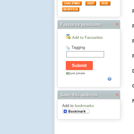
Favourite positions
Add to Favourites
Tagging
just private
Save this address
Add to
bookmarks