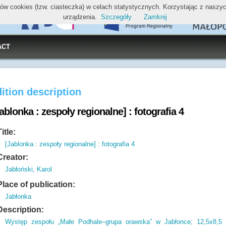
ików cookies (tzw. ciasteczka) w celach statystycznych. Korzystając z nasz
urządzenia.
Szczegóły
Zamknij
ACT
ition description
ablonka : zespoły regionalne] : fotografia 4
Title:
[Jablonka : zespoły regionalne] : fotografia 4
Creator:
Jabłoński, Karol
Place of publication:
Jabłonka
Description:
Występ zespołu „Małe Podhale–grupa orawska” w Jabłonce; 12,
5x8,
5 