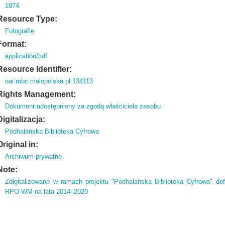
1974.
Resource Type:
Fotografie
Format:
application/pdf
Resource Identifier:
oai:mbc.malopolska.pl:134113
Rights Management:
Dokument udostępniony za zgodą właściciela zasobu.
Digitalizacja:
Podhalańska Biblioteka Cyfrowa
Original in:
Archiwum prywatne
Note:
Zdigitalizowano w ramach projektu "Podhalańska Biblioteka Cyfrowa" d
RPO WM na lata 2014–2020