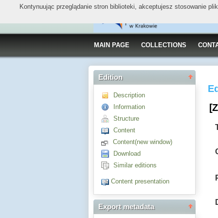
Kontynuując przeglądanie stron biblioteki, akceptujesz stosowanie pl
MAIN PAGE
COLLECTIONS
CONT
Edition
Ed
Description
[
Information
Structure
Content
Content(new window)
Download
Similar editions
Content presentation
Export metadata