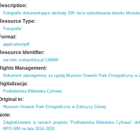
Description:
Fotografie dokumentujące obchody 200- lecia wybudowania dworku Moniak
Resource Type:
Fotografie
Format:
application/pdf
Resource Identifier:
oai:mbc.malopolska.pl:134069
Rights Management:
Dokument udostępniony za zgodą Muzeum Orawski Park Etnograficzny w 
Digitalizacja:
Podhalańska Biblioteka Cyfrowa
Original in:
Muzeum Orawski Park Etnograficzny w Zubrzycy Górnej
Note:
Zdigitalizowano w ramach projektu "Podhalańska Biblioteka Cyfrowa" d
RPO WM na lata 2014–2020