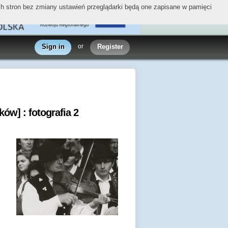
ych stron bez zmiany ustawień przeglądarki będą one zapisane w pamięci
Sign in
or
Register
ów] : fotografia 2