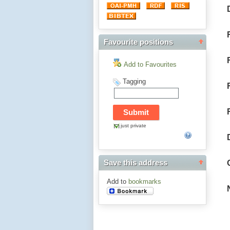
Favourite positions
Add to Favourites
Tagging
just private
Save this address
Add to
bookmarks