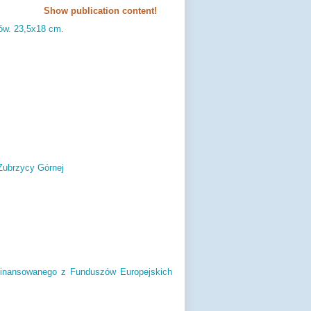
Show publication content!
ów.
23,
5x18 cm.
Zubrzycy Górnej
ofinansowanego z Funduszów Europejskich