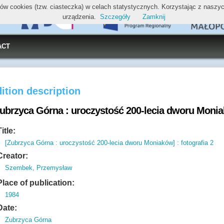
ików cookies (tzw. ciasteczka) w celach statystycznych. Korzystając z nasz
urządzenia.
Szczegóły
Zamknij
ACT
ition description
Zubrzyca Górna : uroczystość 200-lecia dworu Moniak
Title:
[Zubrzyca Górna : uroczystość 200-lecia dworu Moniaków] : fotografia 2
Creator:
Szembek, Przemysław
Place of publication:
1984
Date:
Zubrzyca Górna