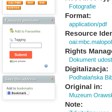
Fotografie
Format:
Favourite positions
application/pdf
Resource Ident
Add to Favourites
Tagging
oai:mbc.malopol
Rights Manag
Dokument udostę
just private
Digitalizacja:
Podhalańska Bib
Save this address
Original in:
Add to
bookmarks
Muzeum Orawski
Note: