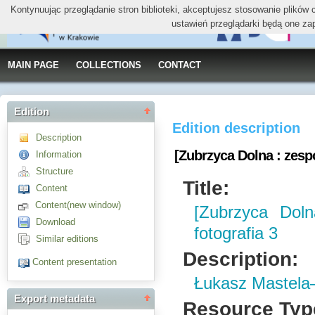
Kontynuując przeglądanie stron biblioteki, akceptujesz stosowanie plików
ustawień przeglądarki będą one za
MAIN PAGE
COLLECTIONS
CONTACT
Edition
Edition description
Description
[Zubrzyca Dolna : zespo
Information
Structure
Title:
Content
Content(new window)
[Zubrzyca Doln
Download
fotografia 3
Similar editions
Description:
Content presentation
Łukasz Mastela
Export metadata
Resource Typ