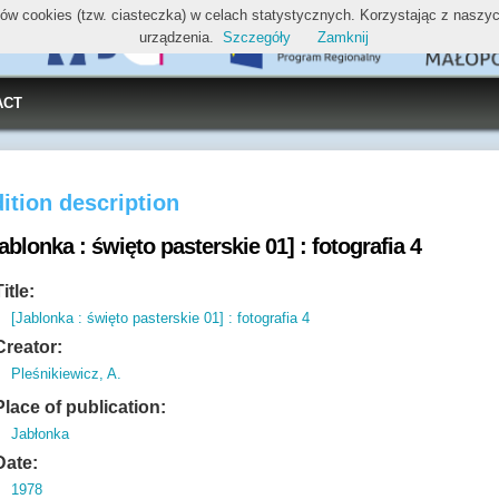
ików cookies (tzw. ciasteczka) w celach statystycznych. Korzystając z nasz
urządzenia.
Szczegóły
Zamknij
ACT
ition description
ablonka : święto pasterskie 01] : fotografia 4
Title:
[Jablonka : święto pasterskie 01] : fotografia 4
Creator:
Pleśnikiewicz, A.
Place of publication:
Jabłonka
Date:
1978