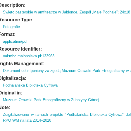
Description:
Święto pasterskie w amfiteatrze w Jabłonce.
Zespół „Małe Podhale”; 24x18
Resource Type:
Fotografie
Format:
application/pdf
Resource Identifier:
oai:mbc.malopolska.pl:133963
Rights Management:
Dokument udostępniony za zgodą Muzeum Orawski Park Etnograficzny w 
Digitalizacja:
Podhalańska Biblioteka Cyfrowa
Original in:
Muzeum Orawski Park Etnograficzny w Zubrzycy Górnej
Note:
Zdigitalizowano w ramach projektu "Podhalańska Biblioteka Cyfrowa" d
RPO WM na lata 2014–2020