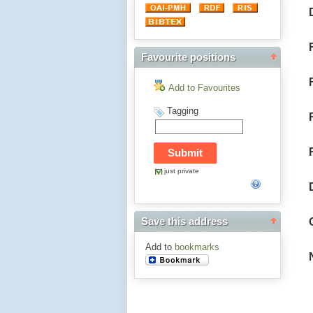
Favourite positions
Add to Favourites
Tagging
just private
Save this address
Add to
bookmarks