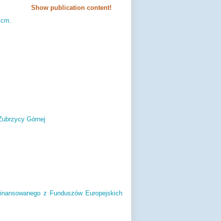
Show publication content!
 cm.
Zubrzycy Górnej
ofinansowanego z Funduszów Europejskich