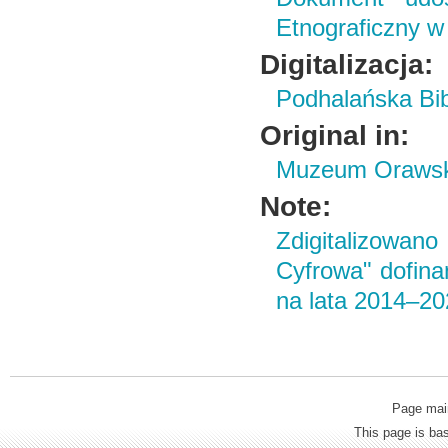
Etnograficzny w
Digitalizacja:
Podhalańska Bib
Original in:
Muzeum Orawski
Note:
Zdigitalizowan
Cyfrowa" dofin
na lata 2014–2
Page mai
This page is b