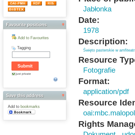
Jabłonka
Date:
Favourite positions
1978
Add to Favourites
Description:
Tagging
Święto pasterskie w amfiteat
Resource Typ
Fotografie
just private
Format:
application/pdf
Save this address
Resource Ident
Add to
bookmarks
oai:mbc.malopol
Rights Manag
Dokument udo