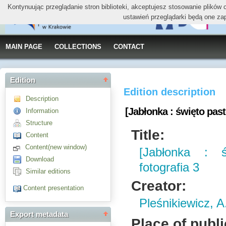
Kontynuując przeglądanie stron biblioteki, akceptujesz stosowanie plików
ustawień przeglądarki będą one za
MAIN PAGE
COLLECTIONS
CONTACT
Edition
Edition description
Description
[Jabłonka : święto paste
Information
Structure
Title:
Content
Content(new window)
[Jabłonka : ś
Download
fotografia 3
Similar editions
Creator:
Content presentation
Pleśnikiewicz, A
Export metadata
Place of publi