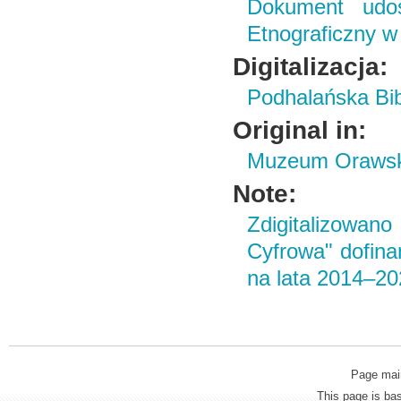
Dokument udo
Etnograficzny w
Digitalizacja:
Podhalańska Bib
Original in:
Muzeum Orawski
Note:
Zdigitalizowan
Cyfrowa" dofin
na lata 2014–2
Page mai
This page is b