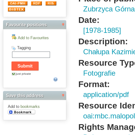
Zubrzyca Górna
Date:
Favourite positions
[1978-1985]
Add to Favourites
Description:
Tagging
Chałupa Kazimie
Resource Typ
Fotografie
just private
Format:
application/pdf
Save this address
Resource Ident
Add to
bookmarks
oai:mbc.malopol
Rights Manag