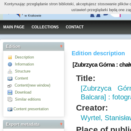
Kontynuując przeglądanie stron biblioteki, akceptujesz stosowanie plików
ustawień przeglądarki będą one za
MAIN PAGE
COLLECTIONS
CONTACT
Edition
Edition description
Description
[Zubrzyca Górna : chału
Information
Structure
Title:
Content
Content(new window)
[Zubrzyca Gór
Download
Balcara] : fotogr
Similar editions
Creator:
Content presentation
Wyrtel, Stanisł
Export metadata
Place of publi