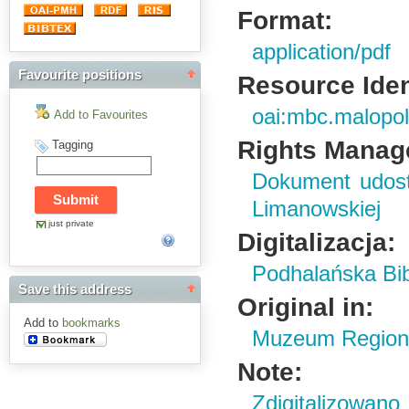
Format:
application/pdf
Favourite positions
Resource Ident
oai:mbc.malopol
Add to Favourites
Rights Manag
Tagging
Dokument udost
Limanowskiej
just private
Digitalizacja:
Podhalańska Bib
Save this address
Original in:
Add to
bookmarks
Muzeum Regiona
Note:
Zdigitalizowan