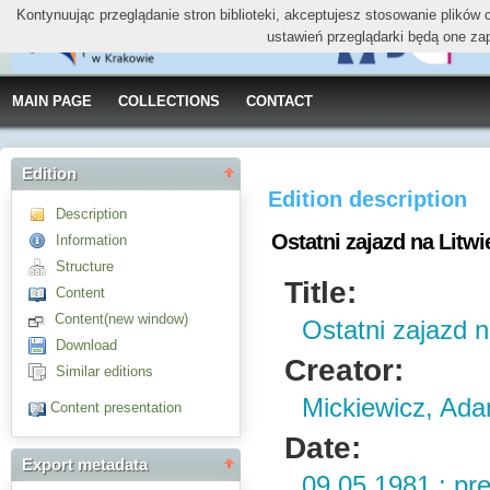
Kontynuując przeglądanie stron biblioteki, akceptujesz stosowanie plików
ustawień przeglądarki będą one za
MAIN PAGE
COLLECTIONS
CONTACT
Edition
Edition description
Description
Ostatni zajazd na Litwi
Information
Structure
Title:
Content
Content(new window)
Ostatni zajazd n
Download
Creator:
Similar editions
Mickiewicz, Ad
Content presentation
Date:
Export metadata
09.05.1981 : pr