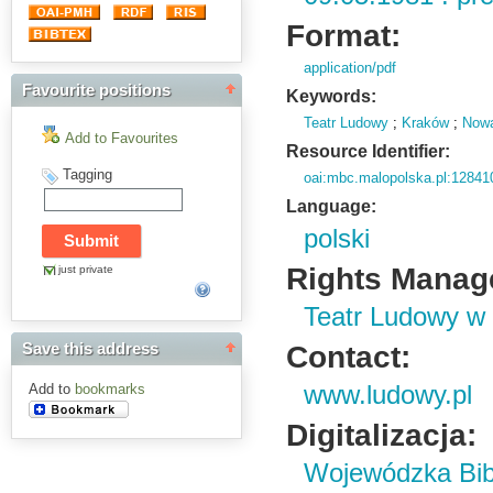
Format:
application/pdf
Favourite positions
Keywords:
Teatr Ludowy
;
Kraków
;
Now
Add to Favourites
Resource Identifier:
Tagging
oai:mbc.malopolska.pl:12841
Language:
polski
Rights Manag
just private
Teatr Ludowy w
Contact:
Save this address
www.ludowy.pl
Add to
bookmarks
Digitalizacja:
Wojewódzka Bibl