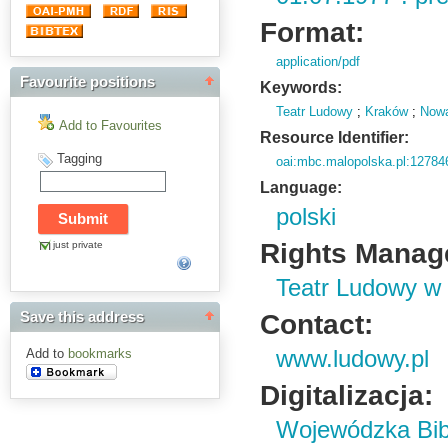
Format:
application/pdf
Favourite positions
Keywords:
Teatr Ludowy
;
Kraków
;
Now
Add to Favourites
Resource Identifier:
Tagging
oai:mbc.malopolska.pl:12784
Language:
polski
Rights Manag
just private
Teatr Ludowy w
Contact:
Save this address
www.ludowy.pl
Add to
bookmarks
Digitalizacja:
Wojewódzka Bibl