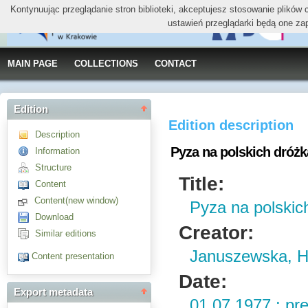
Kontynuując przeglądanie stron biblioteki, akceptujesz stosowanie plików
ustawień przeglądarki będą one za
MAIN PAGE
COLLECTIONS
CONTACT
Edition
Edition description
Description
Pyza na polskich dróżk
Information
Structure
Title:
Content
Content(new window)
Pyza na polskic
Download
Creator:
Similar editions
Januszewska, H
Content presentation
Date:
Export metadata
01.07.1977 : pr