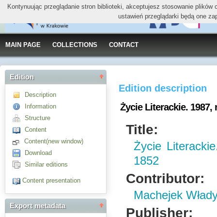
Kontynuując przeglądanie stron biblioteki, akceptujesz stosowanie plików
ustawień przeglądarki będą one za
MAIN PAGE
COLLECTIONS
CONTACT
Edition
Edition description
Description
Życie Literackie. 1987, 
Information
Structure
Title:
Content
Content(new window)
Życie Literacki
Download
1852
Similar editions
Contributor:
Content presentation
Machejek Włady
Export metadata
Publisher: