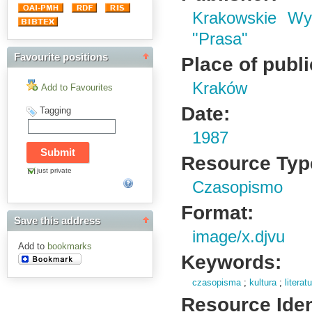
Krakowskie W
"Prasa"
Favourite positions
Place of publi
Kraków
Add to Favourites
Date:
Tagging
1987
Resource Typ
just private
Czasopismo
Format:
Save this address
image/x.djvu
Add to
bookmarks
Keywords:
czasopisma
;
kultura
;
literat
Resource Ident