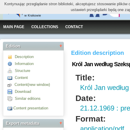
Kontynuując przeglądanie stron biblioteki, akceptujesz stosowanie plików
ustawień przeglądarki będą one za
MAIN PAGE
COLLECTIONS
CONTACT
Edition
Edition description
Description
Król Jan według Szeksp
Information
Structure
Title:
Content
Content(new window)
Król Jan według
Download
Date:
Similar editions
21.12.1969 : pr
Content presentation
Format:
Export metadata
application/pdf