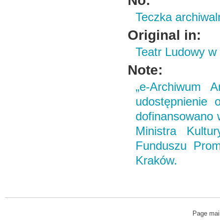
No:
Teczka archiwal
Original in:
Teatr Ludowy w
Note:
„e-Archiwum Ar
udostępnienie o
dofinansowano 
Ministra Kult
Funduszu Promo
Kraków.
Page mai