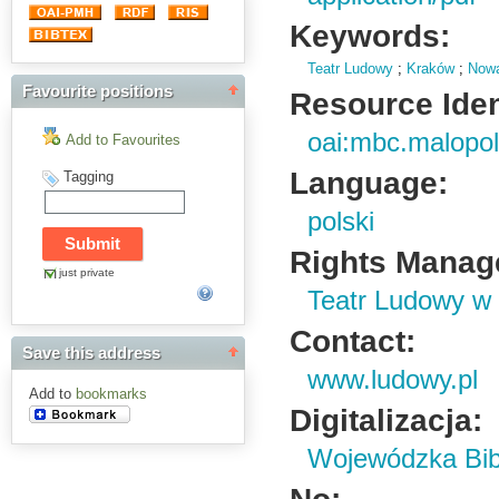
Keywords:
Teatr Ludowy
;
Kraków
;
Now
Favourite positions
Resource Ident
oai:mbc.malopol
Add to Favourites
Language:
Tagging
polski
Rights Manag
just private
Teatr Ludowy w
Contact:
Save this address
www.ludowy.pl
Add to
bookmarks
Digitalizacja:
Wojewódzka Bibl