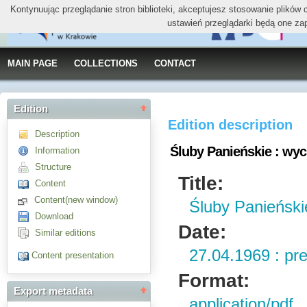
Kontynuując przeglądanie stron biblioteki, akceptujesz stosowanie plików
ustawień przeglądarki będą one za
MAIN PAGE
COLLECTIONS
CONTACT
Edition
Edition description
Description
Śluby Panieńskie : wy
Information
Structure
Title:
Content
Content(new window)
Śluby Panieński
Download
Date:
Similar editions
27.04.1969 : pr
Content presentation
Format:
Export metadata
application/pdf