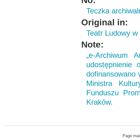
No:
Teczka archiwal
Original in:
Teatr Ludowy w
Note:
„e-Archiwum Ar
udostępnienie o
dofinansowano 
Ministra Kult
Funduszu Promo
Kraków.
Page mai