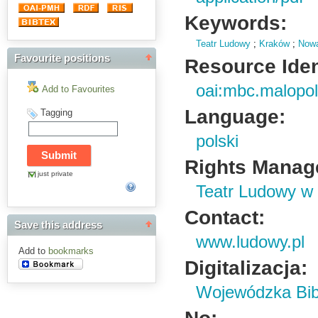
Keywords:
Teatr Ludowy
;
Kraków
;
Now
Favourite positions
Resource Ident
oai:mbc.malopol
Add to Favourites
Language:
Tagging
polski
Rights Manag
just private
Teatr Ludowy w
Contact:
Save this address
www.ludowy.pl
Add to
bookmarks
Digitalizacja:
Wojewódzka Bibl