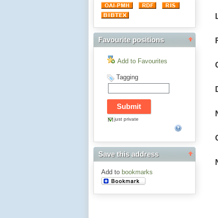
Favourite positions
Add to Favourites
Tagging
just private
Save this address
Add to
bookmarks