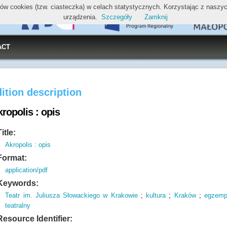
ików cookies (tzw. ciasteczka) w celach statystycznych. Korzystając z nasz
urządzenia.
Szczegóły
Zamknij
ACT
ition description
ropolis : opis
Title:
Akropolis : opis
Format:
application/pdf
Keywords:
Teatr im. Juliusza Słowackiego w Krakowie
;
kultura
;
Kraków
;
egzemp
teatralny
Resource Identifier: