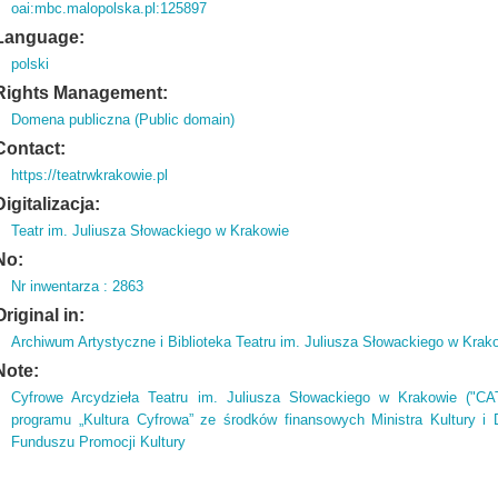
oai:mbc.malopolska.pl:125897
Language:
polski
Rights Management:
Domena publiczna (Public domain)
Contact:
https://teatrwkrakowie.pl
Digitalizacja:
Teatr im. Juliusza Słowackiego w Krakowie
No:
Nr inwentarza : 2863
Original in:
Archiwum Artystyczne i Biblioteka Teatru im. Juliusza Słowackiego w Krak
Note:
Cyfrowe Arcydzieła Teatru im. Juliusza Słowackiego w Krakowie ("C
programu „Kultura Cyfrowa” ze środków finansowych Ministra Kultury 
Funduszu Promocji Kultury