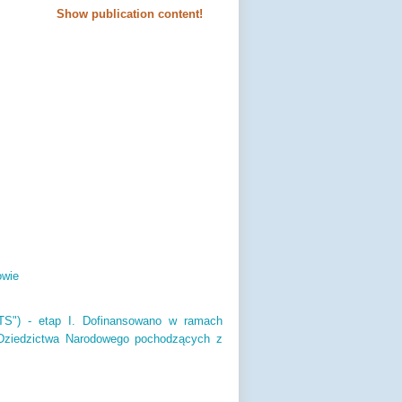
Show publication content!
owie
ATS") - etap I. Dofinansowano w ramach
i Dziedzictwa Narodowego pochodzących z