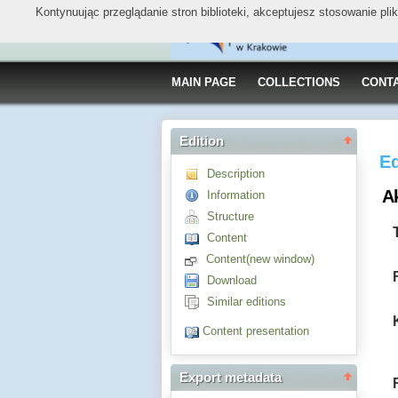
Kontynuując przeglądanie stron biblioteki, akceptujesz stosowanie pl
MAIN PAGE
COLLECTIONS
CONT
Edition
Ed
Description
Ak
Information
Structure
Content
Content(new window)
Download
Similar editions
Content presentation
Export metadata