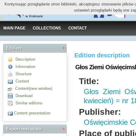
Kontynuując przeglądanie stron biblioteki, akceptujesz stosowanie plików
ustawień przeglądarki będą one za
MAIN PAGE
COLLECTIONS
CONTACT
Edition
Edition description
Description
Głos Ziemi Oświęcimski
Information
Structure
Title:
Content
Content(new window)
Głos Ziemi Ośw
Download
kwiecień) = nr 1
Similar editions
Publisher:
Content presentation
Oświęcimskie C
Export metadata
Place of publi