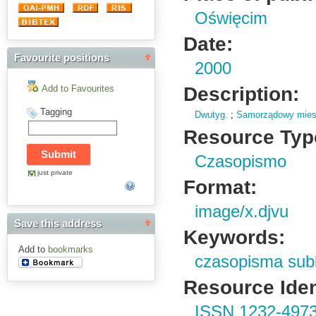
Oświęcim
Date:
Favourite positions
2000
Description:
Add to Favourites
Tagging
Dwutyg.
;
Samorządowy miesie
Resource Typ
Czasopismo
just private
Format:
image/x.djvu
Save this address
Keywords:
Add to
bookmarks
czasopisma sub
Resource Ident
ISSN 1232-497