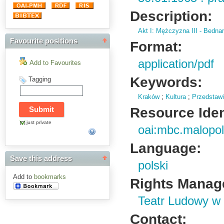
Description:
Akt I: Mężczyzna III - Bedna
Favourite positions
Format:
application/pdf
Add to Favourites
Keywords:
Tagging
Kraków
;
Kultura
;
Przedstawi
Resource Ident
just private
oai:mbc.malopol
Language:
Save this address
polski
Add to
bookmarks
Rights Manag
Teatr Ludowy w
Contact: