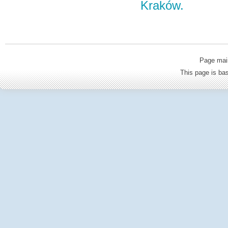
Kraków.
Page mai
This page is b