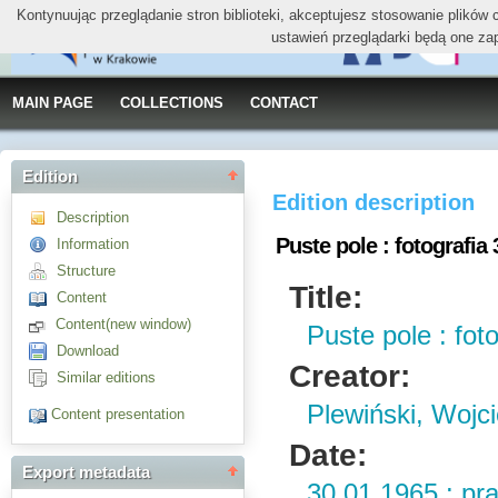
Kontynuując przeglądanie stron biblioteki, akceptujesz stosowanie plików
ustawień przeglądarki będą one za
MAIN PAGE
COLLECTIONS
CONTACT
Edition
Edition description
Description
Puste pole : fotografia 
Information
Structure
Title:
Content
Content(new window)
Puste pole : foto
Download
Creator:
Similar editions
Plewiński, Wojc
Content presentation
Date:
Export metadata
30.01.1965 : pr