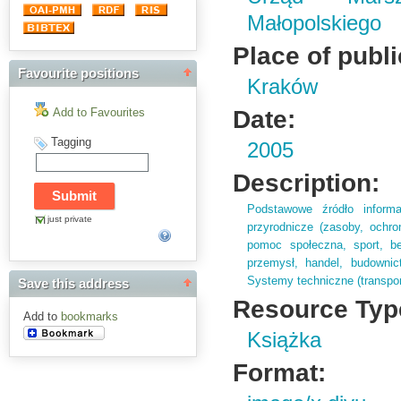
Małopolskiego
Place of publi
Favourite positions
Kraków
Date:
Add to Favourites
Tagging
2005
Description:
Podstawowe źródło informa
just private
przyrodnicze (
zasoby,
ochro
pomoc społeczna,
sport,
be
przemysł,
handel,
budownic
Systemy techniczne (
transpor
Save this address
Resource Typ
Add to
bookmarks
Książka
Format: