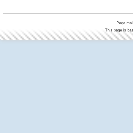
Page mai
This page is b