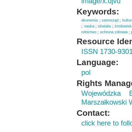
image/x.djvu
Keywords:
ekonomia
;
samorząd
;
kultu
;
nauka
;
oświata
;
środowisk
rolnictwo
;
ochrona zdrowia
;
Resource Ident
ISSN 1730-930
Language:
pol
Rights Manag
Wojewódzka B
Marszałkowski 
Contact:
click here to foll