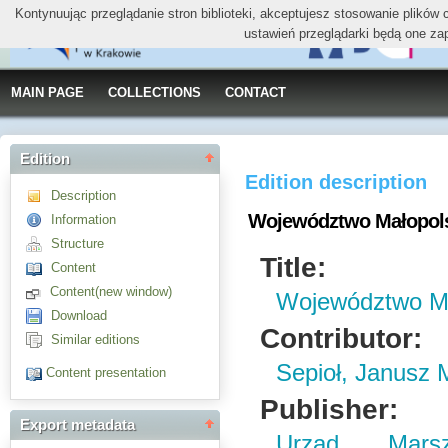
Kontynuując przeglądanie stron biblioteki, akceptujesz stosowanie plików
ustawień przeglądarki będą one za
MAIN PAGE
COLLECTIONS
CONTACT
Edition
Edition description
Description
Województwo Małopols
Information
Structure
Title:
Content
Content(new window)
Województwo Ma
Download
Contributor:
Similar editions
Sepioł, Janusz 
Content presentation
Publisher:
Export metadata
Urząd Marsz