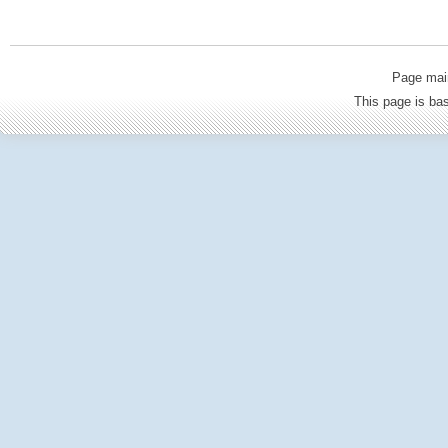
Page mai
This page is b