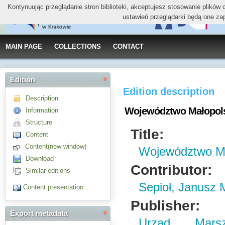
Kontynuując przeglądanie stron biblioteki, akceptujesz stosowanie plików
ustawień przeglądarki będą one za
MAIN PAGE
COLLECTIONS
CONTACT
Edition
Edition description
Description
Województwo Małopols
Information
Structure
Title:
Content
Content(new window)
Województwo Ma
Download
Contributor:
Similar editions
Sepioł, Janusz 
Content presentation
Publisher:
Export metadata
Urząd Marsz