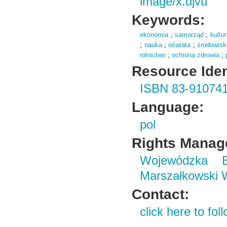
image/x.djvu
Keywords:
ekonomia
;
samorząd
;
kultu
;
nauka
;
oświata
;
środowisk
rolnictwo
;
ochrona zdrowia
;
Resource Ident
ISBN 83-910741
Language:
pol
Rights Manag
Wojewódzka B
Marszałkowski 
Contact:
click here to foll