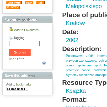
Małopolskiego
Place of publi
Favourite positions
Kraków
Date:
Add to Favourites
Tagging
2002
Description:
Podstawowe źródło informa
just private
przyrodnicze (
zasoby,
ochro
pomoc społeczna,
sport,
be
przemysł,
handel,
budownic
Systemy techniczne (
transpor
Save this address
Resource Typ
Add to
bookmarks
Książka
Format: