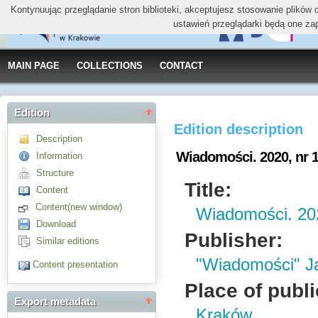
Kontynuując przeglądanie stron biblioteki, akceptujesz stosowanie plików
ustawień przeglądarki będą one za
MAIN PAGE
COLLECTIONS
CONTACT
Edition
Edition description
Description
Wiadomości. 2020, nr 1
Information
Structure
Title:
Content
Content(new window)
Wiadomości. 202
Download
Publisher:
Similar editions
"Wiadomości" J
Content presentation
Place of publi
Export metadata
Kraków