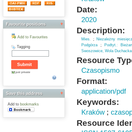
Date:
2020
Favourite positions
Description:
Add to Favourites
Mies.
;
Niezależny miesięc
Podgórza
;
Podtyt.
: Bieża
Tagging
Swoszowice,
Wola Duchacka
Resource Typ
Czasopismo
just private
Format:
application/pdf
Save this address
Keywords:
Add to
bookmarks
Kraków
;
czasop
Resource Ident