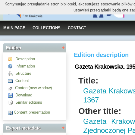
Kontynuując przeglądanie stron biblioteki, akceptujesz stosowanie plików
ustawień przeglądarki będą one za
MAIN PAGE
COLLECTIONS
CONTACT
Edition
Edition description
Description
Gazeta Krakowska. 1953,
Information
Structure
Title:
Content
Content(new window)
Gazeta Krakowsk
Download
1367
Similar editions
Other title:
Content presentation
Gazeta Krakow
Export metadata
Zjednoczonej Par