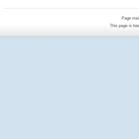
Page mai
This page is b