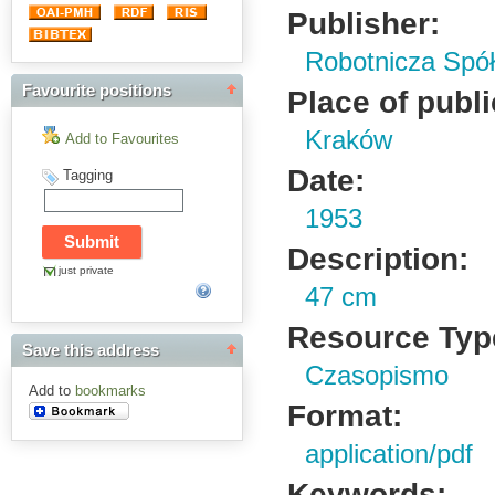
Publisher:
Robotnicza Spół
Favourite positions
Place of publi
Kraków
Add to Favourites
Date:
Tagging
1953
Description:
just private
47 cm
Resource Typ
Save this address
Czasopismo
Add to
bookmarks
Format:
application/pdf
Keywords: