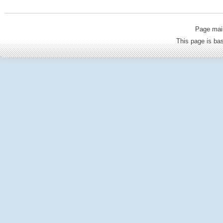
Page mai
This page is b