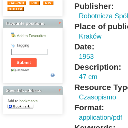
Publisher:
Robotnicza Spół
Favourite positions
Place of publi
Kraków
Add to Favourites
Date:
Tagging
1953
Description:
just private
47 cm
Resource Typ
Save this address
Czasopismo
Add to
bookmarks
Format:
application/pdf
Keywords: