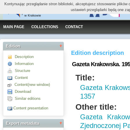
Kontynuując przeglądanie stron biblioteki, akceptujesz stosowanie plików
ustawień przeglądarki będą one za
MAIN PAGE
COLLECTIONS
CONTACT
Edition
Edition description
Description
Gazeta Krakowska. 1953,
Information
Structure
Title:
Content
Content(new window)
Gazeta Krakowsk
Download
1357
Similar editions
Other title:
Content presentation
Gazeta Krakow
Export metadata
Zjednoczonej Par