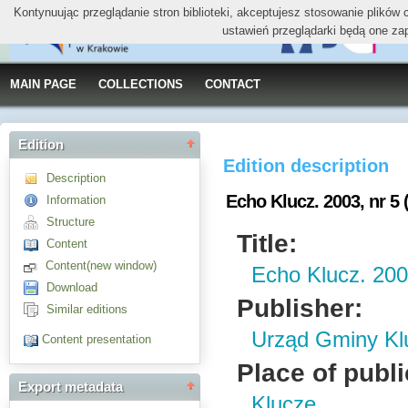
Kontynuując przeglądanie stron biblioteki, akceptujesz stosowanie plików
ustawień przeglądarki będą one za
MAIN PAGE
COLLECTIONS
CONTACT
Edition
Edition description
Description
Echo Klucz. 2003, nr 5 
Information
Structure
Title:
Content
Content(new window)
Echo Klucz. 2003
Download
Publisher:
Similar editions
Urząd Gminy Kl
Content presentation
Place of publi
Export metadata
Klucze