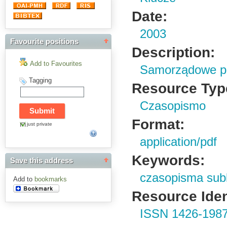
Date:
2003
Favourite positions
Description:
Add to Favourites
Samorządowe pi
Tagging
Resource Typ
Czasopismo
Format:
just private
application/pdf
Keywords:
Save this address
czasopisma sub
Add to
bookmarks
Resource Ident
ISSN 1426-198