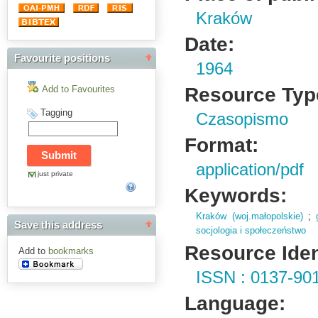
Kraków
Date:
Favourite positions
1964
Resource Typ
Add to Favourites
Tagging
Czasopismo
Format:
application/pdf
just private
Keywords:
Kraków (woj.małopolskie)
;
Save this address
socjologia i społeczeństwo
Resource Ident
Add to
bookmarks
ISSN : 0137-90
Language: