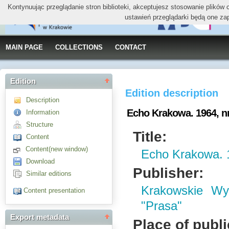
Kontynuując przeglądanie stron biblioteki, akceptujesz stosowanie plików
ustawień przeglądarki będą one za
MAIN PAGE
COLLECTIONS
CONTACT
Edition
Edition description
Description
Echo Krakowa. 1964, nr 
Information
Structure
Title:
Content
Content(new window)
Echo Krakowa. 1
Download
Publisher:
Similar editions
Krakowskie W
Content presentation
"Prasa"
Export metadata
Place of publi