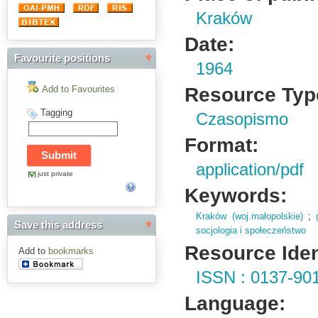
Kraków
Date:
Favourite positions
1964
Resource Typ
Add to Favourites
Tagging
Czasopismo
Format:
application/pdf
just private
Keywords:
Kraków (woj.małopolskie)
;
Save this address
socjologia i społeczeństwo
Resource Ident
Add to
bookmarks
ISSN : 0137-90
Language: