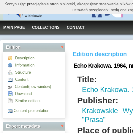
Kontynuując przeglądanie stron biblioteki, akceptujesz stosowanie plików
ustawień przeglądarki będą one za
MAIN PAGE
COLLECTIONS
CONTACT
Edition
Edition description
Description
Echo Krakowa. 1964, nr 
Information
Structure
Title:
Content
Content(new window)
Echo Krakowa. 1
Download
Publisher:
Similar editions
Krakowskie W
Content presentation
"Prasa"
Export metadata
Place of publi