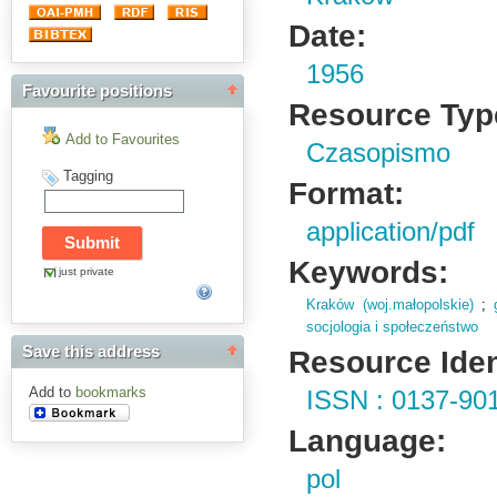
Date:
1956
Favourite positions
Resource Typ
Add to Favourites
Czasopismo
Tagging
Format:
application/pdf
Keywords:
just private
Kraków (woj.małopolskie)
;
socjologia i społeczeństwo
Save this address
Resource Ident
Add to
bookmarks
ISSN : 0137-90
Language:
pol