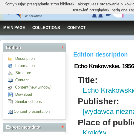
Kontynuując przeglądanie stron biblioteki, akceptujesz stosowanie plików
ustawień przeglądarki będą one za
MAIN PAGE
COLLECTIONS
CONTACT
Edition
Edition description
Description
Echo Krakowskie. 1956, 
Information
Structure
Title:
Content
Content(new window)
Echo Krakowskie
Download
Publisher:
Similar editions
[wydawca niezn
Content presentation
Place of publi
Export metadata
Kraków