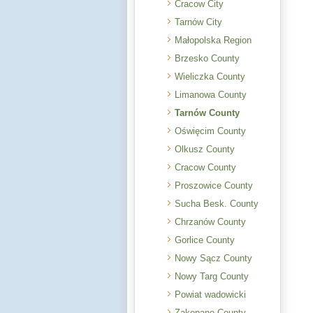
Cracow City
Tarnów City
Małopolska Region
Brzesko County
Wieliczka County
Limanowa County
Tarnów County
Oświęcim County
Olkusz County
Cracow County
Proszowice County
Sucha Besk. County
Chrzanów County
Gorlice County
Nowy Sącz County
Nowy Targ County
Powiat wadowicki
Zakopane County