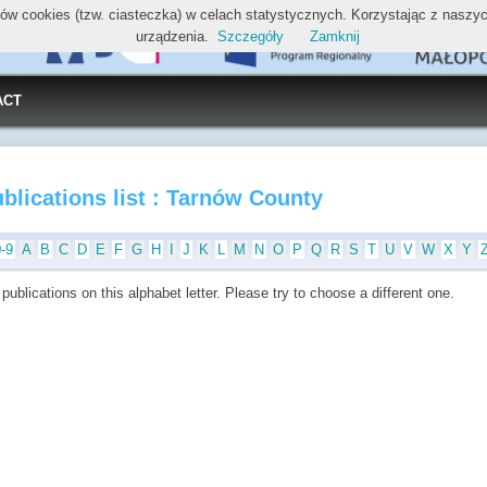
ików cookies (tzw. ciasteczka) w celach statystycznych. Korzystając z nasz
urządzenia.
Szczegóły
Zamknij
ACT
blications list : Tarnów County
0-9
A
B
C
D
E
F
G
H
I
J
K
L
M
N
O
P
Q
R
S
T
U
V
W
X
Y
publications on this alphabet letter. Please try to choose a different one.