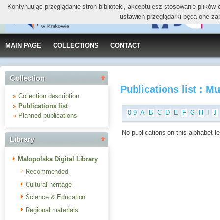
Kontynuując przeglądanie stron biblioteki, akceptujesz stosowanie plików
ustawień przeglądarki będą one za
MAIN PAGE
COLLECTIONS
CONTACT
Collection
Publications list : 
»
Collection description
»
Publications list
0-9
A
B
C
D
E
F
G
H
I
J
»
Planned publications
No publications on this alphabet le
Library
Malopolska Digital Library
Recommended
Cultural heritage
Science & Education
Regional materials