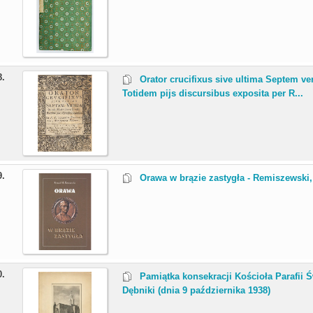
8.
Orator crucifixus sive ultima Septem ve
Totidem pijs discursibus exposita per R...
9.
Orawa w brązie zastygła - Remiszewski
0.
Pamiątka konsekracji Kościoła Parafii Ś
Dębniki (dnia 9 października 1938)