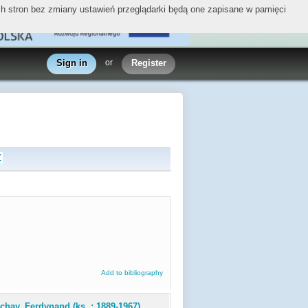
ych stron bez zmiany ustawień przeglądarki będą one zapisane w pamięci
Sign in
or
Register
Z
Add to bibliography
chay, Ferdynand (ks. ; 1889-1967)