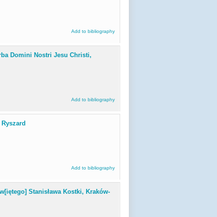
Add to bibliography
rba Domini Nostri Jesu Christi,
Add to bibliography
, Ryszard
Add to bibliography
w[iętego] Stanisława Kostki, Kraków-