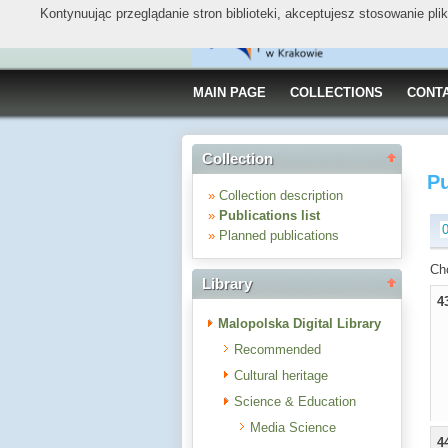
Kontynuując przeglądanie stron biblioteki, akceptujesz stosowanie pl
MAIN PAGE
COLLECTIONS
CONT
Collection
Pu
»
Collection description
»
Publications list
»
Planned publications
Ch
Library
4
Malopolska Digital Library
Recommended
Cultural heritage
Science & Education
Media Science
4