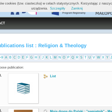
ików cookies (tzw. ciasteczka) w celach statystycznych. Korzystając z nasz
urządzenia.
Szczegóły
Zamknij
ACT
blications list : Religion & Theology
0-9
A
B
C
D
E
F
G
H
I
J
K
L
M
N
O
P
Q
R
S
T
U
V
W
X
Y
oose publication:
3.
List
4.
Moja droga do Polski : "pamiętnik" - Ma