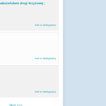
 nabożeństwie drogi krzyżowej :
Add to bibliography
Add to bibliography
Add to bibliography
Next >>>