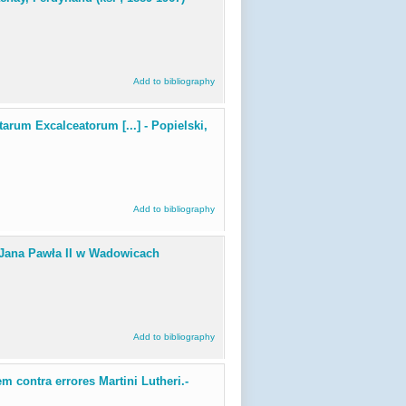
Add to bibliography
tarum Excalceatorum [...] - Popielski,
Add to bibliography
ana Pawła II w Wadowicach
Add to bibliography
m contra errores Martini Lutheri.-