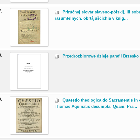
7.
Prirúčnyj slovár slaveno-pólskij, il̀i s
razumtelnych, obrtájuščichia v knig...
8.
Przedrozbiorowe dzieje parafii Brzesko 
9.
Quaestio theologica do Sacramentis in
Thomae Aquinatis desumpta. Quam. Pra...