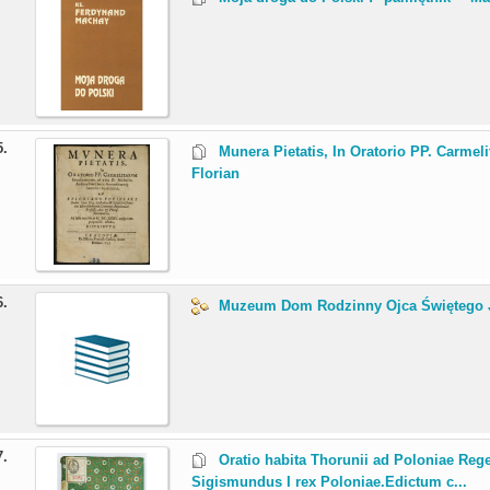
5.
Munera Pietatis, In Oratorio PP. Carmeli
Florian
6.
Muzeum Dom Rodzinny Ojca Świętego J
7.
Oratio habita Thorunii ad Poloniae Rege
Sigismundus I rex Poloniae.Edictum c...