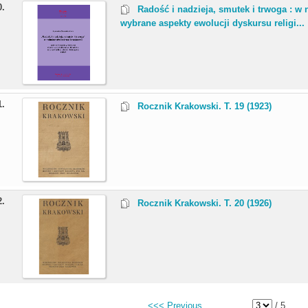
0.
Radość i nadzieja, smutek i trwoga : w
wybrane aspekty ewolucji dyskursu religi...
1.
Rocznik Krakowski. T. 19 (1923)
2.
Rocznik Krakowski. T. 20 (1926)
<<< Previous
/ 5