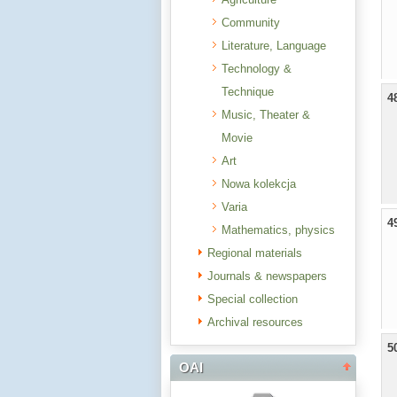
Community
Literature, Language
Technology &
Technique
4
Music, Theater &
Movie
Art
Nowa kolekcja
Varia
4
Mathematics, physics
Regional materials
Journals & newspapers
Special collection
Archival resources
5
OAI