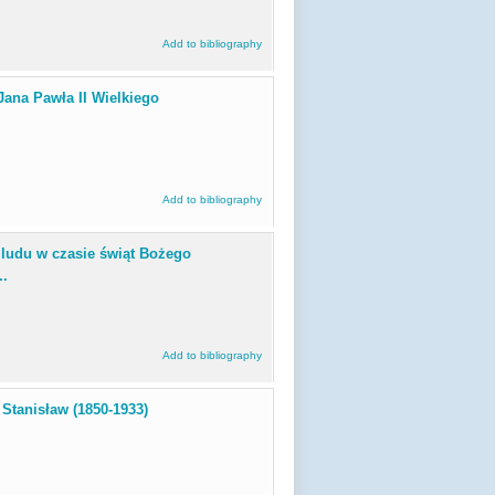
Add to bibliography
Jana Pawła II Wielkiego
Add to bibliography
e ludu w czasie świąt Bożego
..
Add to bibliography
Stanisław (1850-1933)