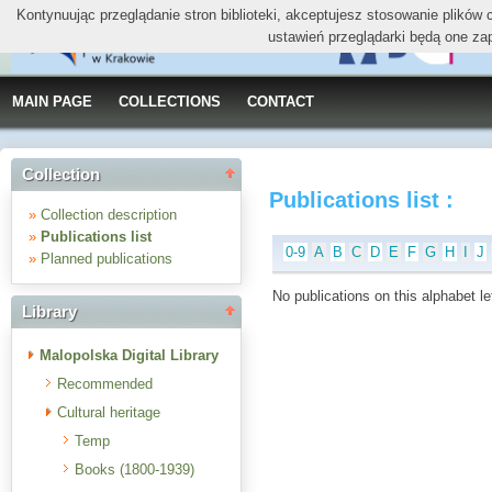
Kontynuując przeglądanie stron biblioteki, akceptujesz stosowanie plików
ustawień przeglądarki będą one za
MAIN PAGE
COLLECTIONS
CONTACT
Collection
Publications list :
»
Collection description
»
Publications list
0-9
A
B
C
D
E
F
G
H
I
J
»
Planned publications
No publications on this alphabet le
Library
Malopolska Digital Library
Recommended
Cultural heritage
Temp
Books (1800-1939)