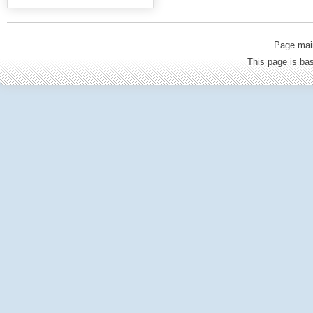
Page mai
This page is b