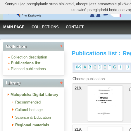
Kontynuując przeglądanie stron biblioteki, akceptujesz stosowanie plików
ustawień przeglądarki będą one za
MAIN PAGE
COLLECTIONS
CONTACT
Collection
Publications list : R
»
Collection description
»
Publications list
0-9
A
B
C
D
E
F
G
H
I
J
»
Planned publications
Choose publication:
Library
218.
Malopolska Digital Library
Recommended
Cultural heritage
Science & Education
Regional materials
219.