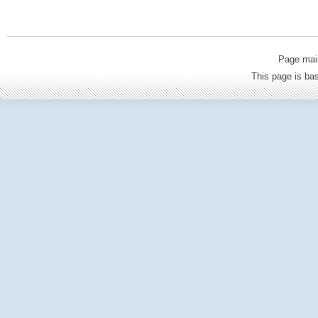
Page mai
This page is b