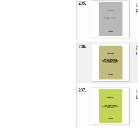
235.
(
236.
L
237.
L