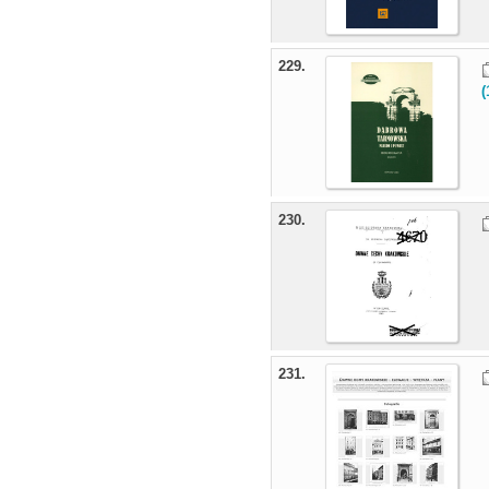
229.
(
230.
231.