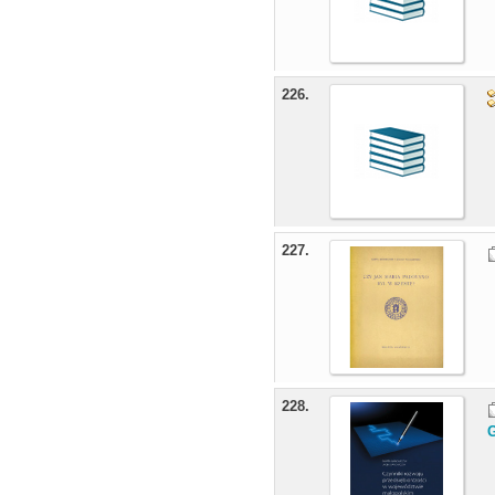
226.
227.
228.
G