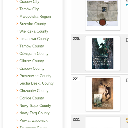
Cracow City
z
Tarnów City
Małopolska Region
Brzesko County
Wieliczka County
Limanowa County
220.
Tarnów County
Oświęcim County
Olkusz County
Cracow County
Proszowice County
221.
Sucha Besk. County
Chrzanów County
Gorlice County
Nowy Sącz County
Nowy Targ County
222.
Powiat wadowicki
Zakopane County