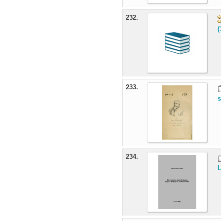
232.
(
233.
234.
L