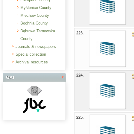
Myślenice County
Miechów County
Bochnia County
Dąbrowa Tarnowska
223.
County
Journals & newspapers
Special collection
Archival resources
224.
OAI
225.