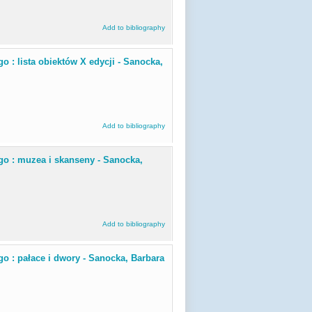
Add to bibliography
 : lista obiektów X edycji - Sanocka,
Add to bibliography
go : muzea i skanseny - Sanocka,
Add to bibliography
o : pałace i dwory - Sanocka, Barbara