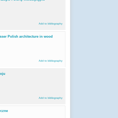
Add to bibliography
sser Polish architecture in wood
Add to bibliography
oju
Add to bibliography
yczne