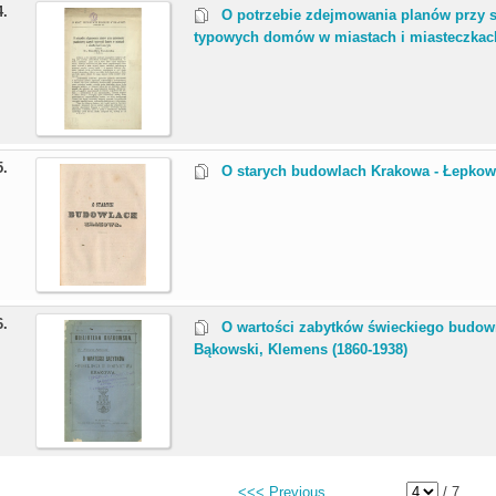
4.
O potrzebie zdejmowania planów przy 
typowych domów w miastach i miasteczkach
5.
O starych budowlach Krakowa - Łepkows
6.
O wartości zabytków świeckiego budowni
Bąkowski, Klemens (1860-1938)
<<< Previous
/ 7