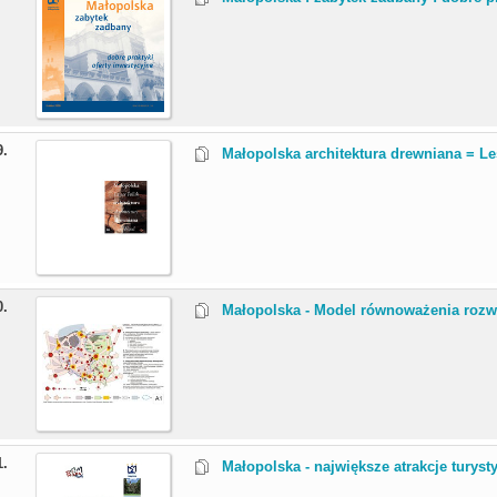
9.
Małopolska architektura drewniana = Le
0.
Małopolska - Model równoważenia rozw
1.
Małopolska - największe atrakcje turyst