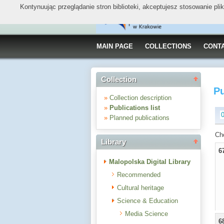
Kontynuując przeglądanie stron biblioteki, akceptujesz stosowanie pl
MAIN PAGE
COLLECTIONS
CONT
Collection
Pu
»
Collection description
»
Publications list
»
Planned publications
Ch
Library
6
Malopolska Digital Library
Recommended
Cultural heritage
Science & Education
Media Science
6