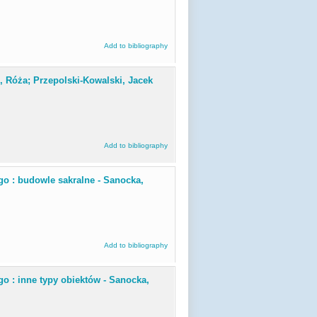
Add to bibliography
, Róża; Przepolski-Kowalski, Jacek
Add to bibliography
go : budowle sakralne - Sanocka,
Add to bibliography
o : inne typy obiektów - Sanocka,