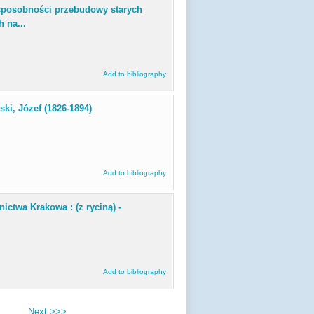
sposobności przebudowy starych
 na...
Add to bibliography
ki, Józef (1826-1894)
Add to bibliography
ctwa Krakowa : (z ryciną) -
Add to bibliography
Next >>>