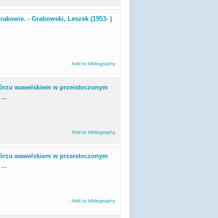
akowie. - Grabowski, Leszek (1953- )
Add to bibliography
órzu wawelskiem w przeistoczonym
...
Add to bibliography
órzu wawelskiem w przeistoczonym
...
Add to bibliography