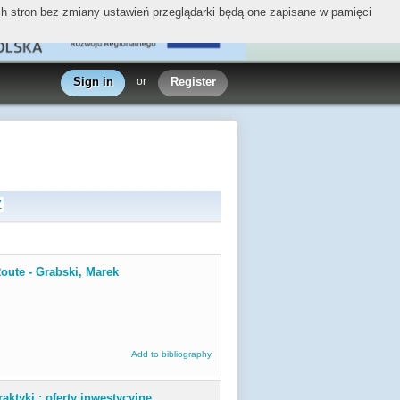
ych stron bez zmiany ustawień przeglądarki będą one zapisane w pamięci
Sign in
or
Register
Z
oute - Grabski, Marek
Add to bibliography
aktyki : oferty inwestycyjne