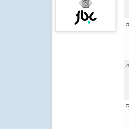
7
7
7