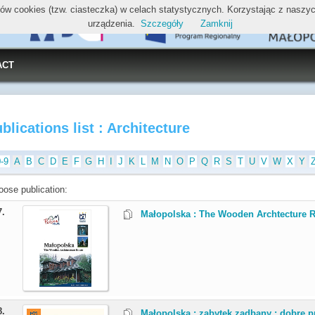
ików cookies (tzw. ciasteczka) w celach statystycznych. Korzystając z nasz
urządzenia.
Szczegóły
Zamknij
ACT
blications list : Architecture
0-9
A
B
C
D
E
F
G
H
I
J
K
L
M
N
O
P
Q
R
S
T
U
V
W
X
Y
oose publication:
7.
Małopolska : The Wooden Archtecture R
8.
Małopolska : zabytek zadbany : dobre pr