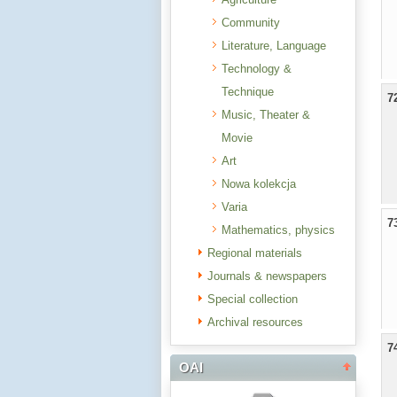
Community
Literature, Language
Technology &
Technique
7
Music, Theater &
Movie
Art
Nowa kolekcja
Varia
7
Mathematics, physics
Regional materials
Journals & newspapers
Special collection
Archival resources
7
OAI