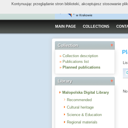
Kontynuując przeglądanie stron biblioteki, akceptujesz stosowanie pl
MAIN PAGE
COLLECTIONS
CONT
Collection
Pl
»
Collection description
»
Publications list
Lis
»
Planned publications
Library
No 
Malopolska Digital Library
Recommended
Cultural heritage
Science & Education
Regional materials