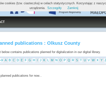
ików cookies (tzw. ciasteczka) w celach statystycznych. Korzystając z nasz
urządzenia.
Szczegóły
Zamknij
ACT
anned publications : Olkusz County
t below contains publications planned for digitalization in our digital library.
0-9
A
B
C
D
E
F
G
H
I
J
K
L
M
N
O
P
Q
R
S
T
U
V
W
X
Y
planned publications for now...