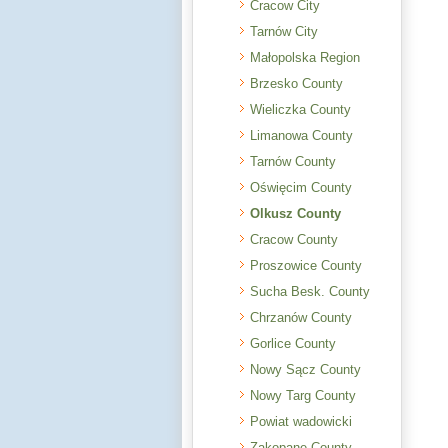
Cracow City
Tarnów City
Małopolska Region
Brzesko County
Wieliczka County
Limanowa County
Tarnów County
Oświęcim County
Olkusz County
Cracow County
Proszowice County
Sucha Besk. County
Chrzanów County
Gorlice County
Nowy Sącz County
Nowy Targ County
Powiat wadowicki
Zakopane County