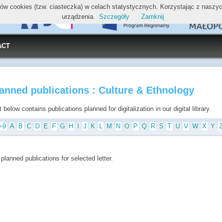
ików cookies (tzw. ciasteczka) w celach statystycznych. Korzystając z nasz
urządzenia.
Szczegóły
Zamknij
ACT
anned publications : Culture & Ethnology
t below contains publications planned for digitalization in our digital library.
0-9
A
B
C
D
E
F
G
H
I
J
K
L
M
N
O
P
Q
R
S
T
U
V
W
X
Y
planned publications for selected letter.