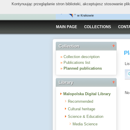
Kontynuując przeglądanie stron biblioteki, akceptujesz stosowanie pl
MAIN PAGE
COLLECTIONS
CONT
Collection
Pl
»
Collection description
»
Publications list
Lis
»
Planned publications
Library
No 
Malopolska Digital Library
Recommended
Cultural heritage
Science & Education
Media Science