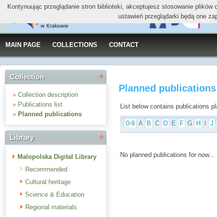
Kontynuując przeglądanie stron biblioteki, akceptujesz stosowanie plików
ustawień przeglądarki będą one za
MAIN PAGE
COLLECTIONS
CONTACT
Collection
Planned publication
»
Collection description
»
Publications list
List below contains publications plan
»
Planned publications
0-9
A
B
C
D
E
F
G
H
I
J
Library
No planned publications for now...
Malopolska Digital Library
Recommended
Cultural heritage
Science & Education
Regional materials