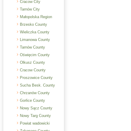
Cracow City
Tarnów City
Małopolska Region
Brzesko County
Wieliczka County
Limanowa County
Tarnów County
Oświęcim County
Olkusz County
Cracow County
Proszowice County
Sucha Besk. County
Chrzanów County
Gorlice County
Nowy Sącz County
Nowy Targ County
Powiat wadowicki
Zakopane County