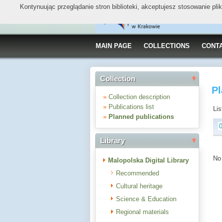
Kontynuując przeglądanie stron biblioteki, akceptujesz stosowanie pl
MAIN PAGE
COLLECTIONS
CONT
Collection
P
»
Collection description
»
Publications list
Lis
»
Planned publications
Library
No 
Malopolska Digital Library
Recommended
Cultural heritage
Science & Education
Regional materials