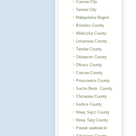
Cracow City
Tarnów City
Małopolska Region
Brzesko County
Wieliczka County
Limanowa County
Tarnów County
Oświęcim County
Olkusz County
Cracow County
Proszowice County
Sucha Besk. County
Chrzanów County
Gorlice County
Nowy Sącz County
Nowy Targ County
Powiat wadowicki
Zakopane County