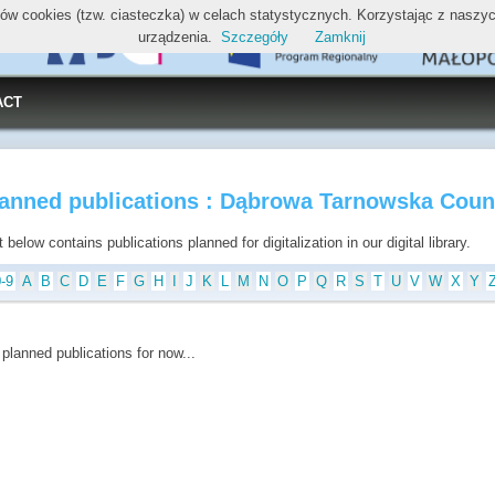
ików cookies (tzw. ciasteczka) w celach statystycznych. Korzystając z nasz
urządzenia.
Szczegóły
Zamknij
ACT
lanned publications : Dąbrowa Tarnowska Coun
t below contains publications planned for digitalization in our digital library.
0-9
A
B
C
D
E
F
G
H
I
J
K
L
M
N
O
P
Q
R
S
T
U
V
W
X
Y
planned publications for now...