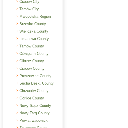
Cracow City
Tarnów City
Małopolska Region
Brzesko County
Wieliczka County
Limanowa County
Tarnów County
Oświęcim County
Olkusz County
Cracow County
Proszowice County
Sucha Besk. County
Chrzanów County
Gorlice County
Nowy Sącz County
Nowy Targ County
Powiat wadowicki
Zakopane County