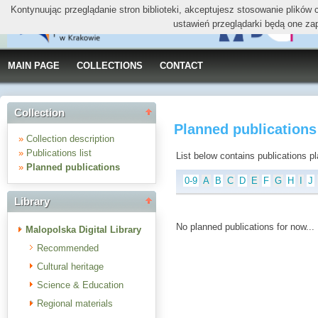
Kontynuując przeglądanie stron biblioteki, akceptujesz stosowanie plików
ustawień przeglądarki będą one za
MAIN PAGE
COLLECTIONS
CONTACT
Collection
Planned publication
»
Collection description
»
Publications list
List below contains publications plan
»
Planned publications
0-9
A
B
C
D
E
F
G
H
I
J
Library
No planned publications for now...
Malopolska Digital Library
Recommended
Cultural heritage
Science & Education
Regional materials