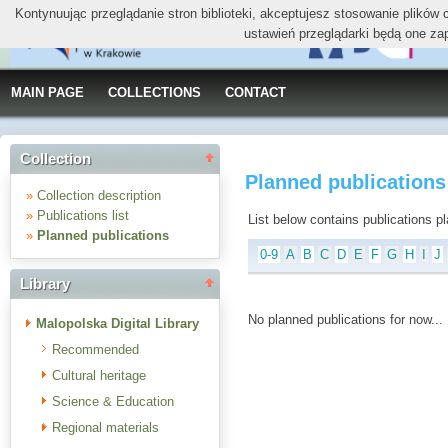
Kontynuując przeglądanie stron biblioteki, akceptujesz stosowanie plików
ustawień przeglądarki będą one za
MAIN PAGE
COLLECTIONS
CONTACT
Collection
Planned publications
»
Collection description
»
Publications list
List below contains publications plan
»
Planned publications
0-9
A
B
C
D
E
F
G
H
I
J
Library
No planned publications for now...
Malopolska Digital Library
Recommended
Cultural heritage
Science & Education
Regional materials