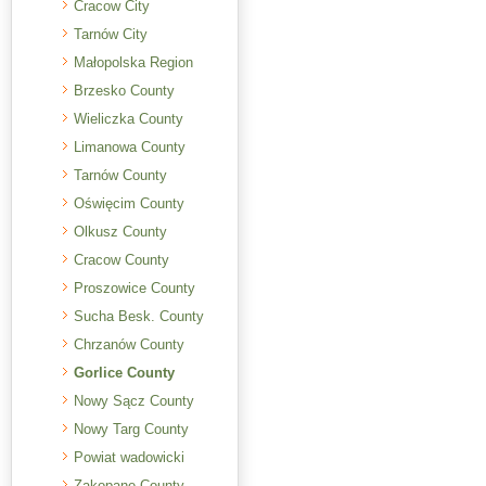
Cracow City
Tarnów City
Małopolska Region
Brzesko County
Wieliczka County
Limanowa County
Tarnów County
Oświęcim County
Olkusz County
Cracow County
Proszowice County
Sucha Besk. County
Chrzanów County
Gorlice County
Nowy Sącz County
Nowy Targ County
Powiat wadowicki
Zakopane County