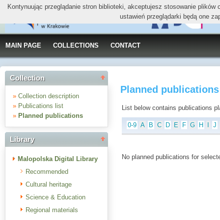
Kontynuując przeglądanie stron biblioteki, akceptujesz stosowanie plików
ustawień przeglądarki będą one za
MAIN PAGE
COLLECTIONS
CONTACT
Collection
Planned publications 
»
Collection description
»
Publications list
List below contains publications plan
»
Planned publications
0-9
A
B
C
D
E
F
G
H
I
J
Library
No planned publications for selecte
Malopolska Digital Library
Recommended
Cultural heritage
Science & Education
Regional materials