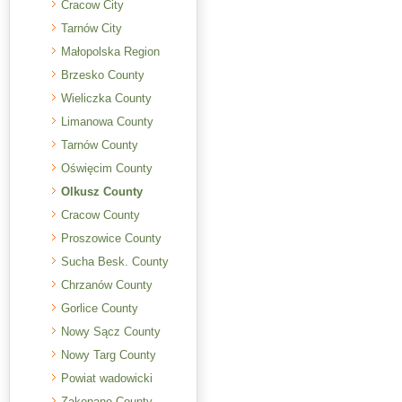
Cracow City
Tarnów City
Małopolska Region
Brzesko County
Wieliczka County
Limanowa County
Tarnów County
Oświęcim County
Olkusz County
Cracow County
Proszowice County
Sucha Besk. County
Chrzanów County
Gorlice County
Nowy Sącz County
Nowy Targ County
Powiat wadowicki
Zakopane County