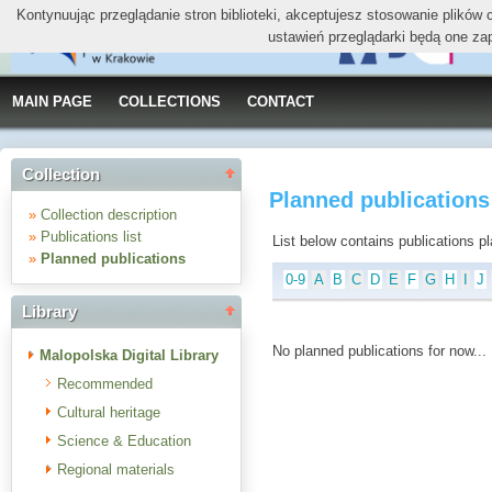
Kontynuując przeglądanie stron biblioteki, akceptujesz stosowanie plików
ustawień przeglądarki będą one za
MAIN PAGE
COLLECTIONS
CONTACT
Collection
Planned publications
»
Collection description
»
Publications list
List below contains publications plan
»
Planned publications
0-9
A
B
C
D
E
F
G
H
I
J
Library
No planned publications for now...
Malopolska Digital Library
Recommended
Cultural heritage
Science & Education
Regional materials